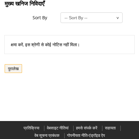
मुख्य खनिज निविदाएँ
Sort By
क्षमा करें, इस श्रेणी से कोई नोटिस नहीं मिला।
पुरालेख
प्रतिक्रिया
वेबसाइट नीतियां
हमसे संपर्क करें
सहायता
वेब सूचना प्रबंधक
गोपनीयता नीति-एंड्रॉइड ऐप