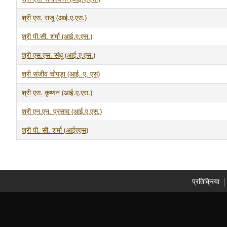
श्री एस. राजू (आई.ए.एस.)
श्री पी.सी. शर्मा (आई.ए.एस.)
श्री एस.एस. संधू (आई.ए.एस.)
श्री संजीव चोपड़ा (आई. ए. एस)
श्री एस. कृष्णन (आई.ए.एस.)
श्री एन.एन. प्रसाद (आई.ए.एस.)
श्री पी. सी. शर्मा (आईएएस)
प्रतिक्रिया