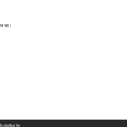
याब रहा।
ि-एंड्रॉइड ऐप